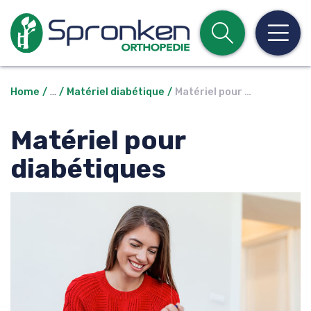
Open z
Op
Home
…
Matériel diabétique
Matériel pour …
Matériel pour
diabétiques