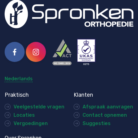
Facebook
Instagram
Nederlands
Praktisch
Klanten
Veelgestelde vragen
Afspraak aanvragen
Locaties
Contact opnemen
Vergoedingen
Suggesties