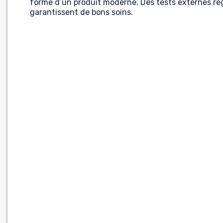
forme d’un produit moderne. Des tests externes rég
garantissent de bons soins.