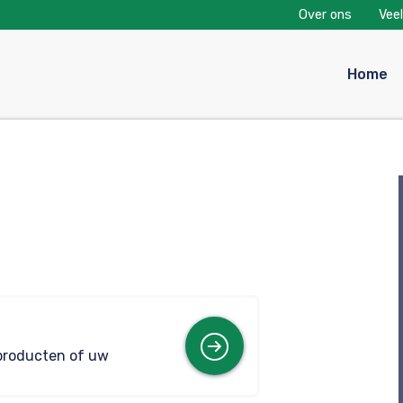
Over ons
Vee
Home
Meer info
 producten of uw