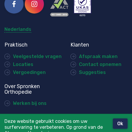
Facebook
Instagram
Nederlands
Praktisch
Klanten
Veelgestelde vragen
Afspraak maken
Locaties
Contact opnemen
Vergoedingen
Suggesties
Over Spronken
Orthopedie
Werken bij ons
Deze website gebruikt cookies om uw
Ok
surfervaring te verbeteren. Op grond van de
© Spronken Orthopedie