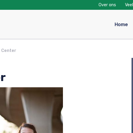
Over ons
Vee
Home
 Center
r