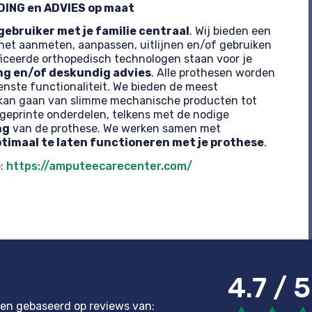
IDING
en ADVIES op maat
ebruiker met je familie centraal
. Wij bieden een
 het aanmeten, aanpassen, uitlijnen en/of gebruiken
ficeerde orthopedisch technologen staan voor je
ng en/of deskundig advies
. Alle prothesen worden
nste functionaliteit. We bieden de meest
 kan gaan van slimme mechanische producten tot
geprinte onderdelen, telkens met de nodige
ng
van de prothese. We werken samen met
timaal te laten functioneren met je prothese
.
e:
https://amputeecarecenter.com/
4.7 / 5
en gebaseerd op reviews van: